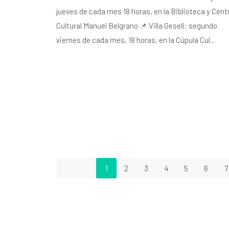
jueves de cada mes 18 horas, en la Biblioteca y Cent
Cultural Manuel Belgrano 📌 Villa Gesell: segundo
viernes de cada mes, 18 horas, en la Cúpula Cul...
1
2
3
4
5
6
7