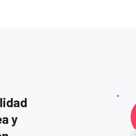
lidad
ea y
ón