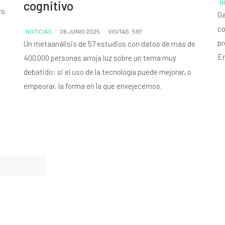
cognitivo
N
ro
Ga
co
NOTICIAS
26 JUNIO 2025
VISITAS: 597
pr
Un metaanálisis de 57 estudios con datos de más de
En
400.000 personas arroja luz sobre un tema muy
debatido: si el uso de la tecnología puede mejorar, o
empeorar, la forma en la que envejecemos.