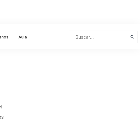
anos
Aula
l
os