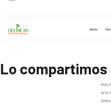
Inicio
Cur
Lo compartimos 
Nos i
arte 
difer